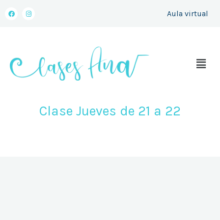
a
n
al
c
s
Aula virtual
e
t
contenido
b
a
o
g
o
r
k
a
m
Menú
Clase Jueves de 21 a 22