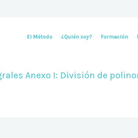
El Método
¿Quién soy?
Formación
grales Anexo I: División de polin
enero 22, 2021