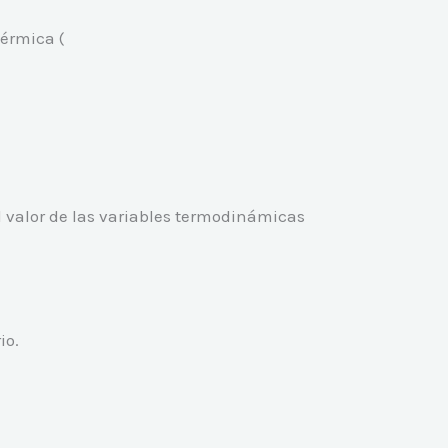
térmica (
l valor de las variables termodinámicas
io.