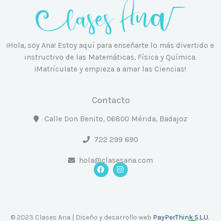
¡Hola, soy Ana! Estoy aquí para enseñarte lo más divertido e
instructivo de las Matemáticas, Física y Química.
¡Matrículate y empieza a amar las Ciencias!
Contacto
Calle Don Benito, 06800 Mérida, Badajoz
722 299 690
hola@clasesana.com
F
I
a
n
c
s
e
t
b
a
o
g
o
r
© 2023 Clases Ana | Diseño y desarrollo web
PayPerThink S.L.U.
k
a