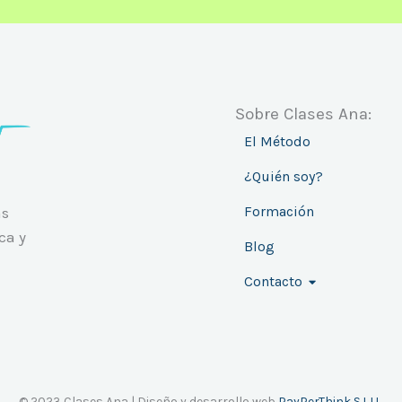
Sobre Clases Ana:
El Método
¿Quién soy?
Formación
ás
ca y
Blog
Contacto
© 2023 Clases Ana | Diseño y desarrollo web
PayPerThink S.L.U.