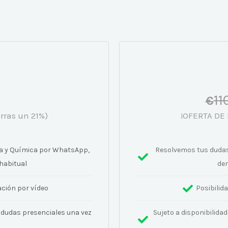
11
€
rras un 21%)
¡OFERTA DE 
a y Química por WhatsApp,
Resolvemos tus dudas
habitual
den
ación por vídeo
Posibilid
er dudas presenciales una vez
Sujeto a disponibilidad