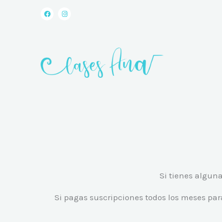
a
n
al
c
s
e
t
contenido
b
a
o
g
o
r
k
a
m
Si tienes alguna
Si pagas suscripciones todos los meses para