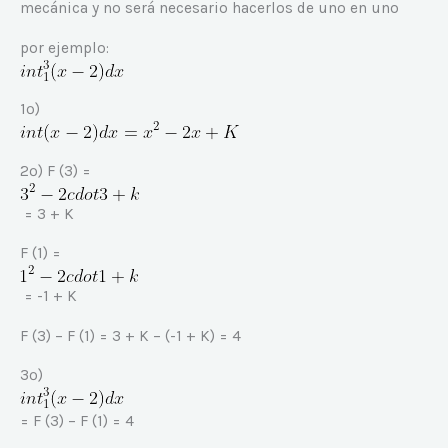
mecánica y no será necesario hacerlos de uno en uno
por ejemplo:
1º)
2º) F (3) =
= 3 + K
F (1) =
= -1 + K
F (3) – F (1) = 3 + K – (-1 + K) = 4
3º)
= F (3) – F (1) = 4