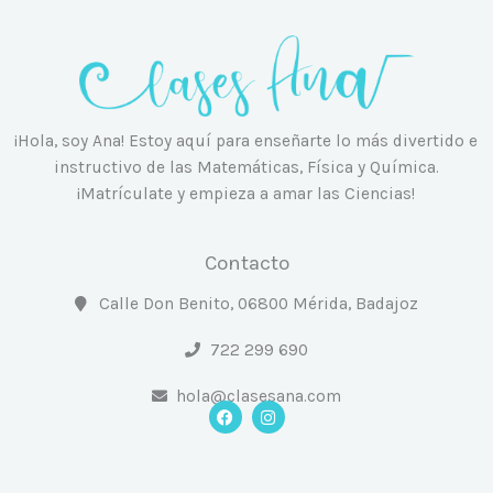
¡Hola, soy Ana! Estoy aquí para enseñarte lo más divertido e
instructivo de las Matemáticas, Física y Química.
¡Matrículate y empieza a amar las Ciencias!
Contacto
Calle Don Benito, 06800 Mérida, Badajoz
722 299 690
hola@clasesana.com
F
I
a
n
c
s
e
t
b
a