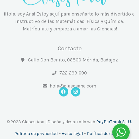
¡Hola, soy Ana! Estoy aquí para enseñarte lo más divertido e
instructivo de las Matemáticas, Física y Química.
¡Matrículate y empieza a amar las Ciencias!
Contacto
Calle Don Benito, 06800 Mérida, Badajoz
722 299 690
hola@clasesana.com
F
I
a
n
c
s
e
t
b
a
o
g
o
r
© 2023 Clases Ana | Diseño y desarrollo web
PayPerThink S.L.U.
k
a
m
Política de privacidad
–
Aviso legal
–
Política de cookies