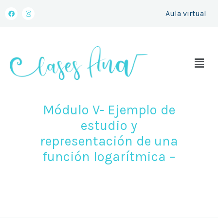
a
n
al
c
s
Aula virtual
e
t
contenido
b
a
o
g
o
r
k
a
m
Menú
Módulo V- Ejemplo de
estudio y
representación de una
función logarítmica –
enero 23, 2021