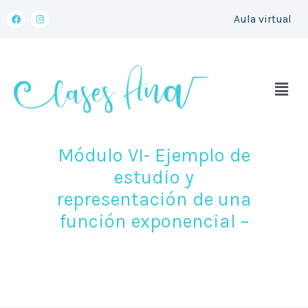
a
n
al
c
s
Aula virtual
e
t
contenido
b
a
o
g
o
r
k
a
m
Menú
Módulo VI- Ejemplo de
estudio y
representación de una
función exponencial –
enero 23, 2021